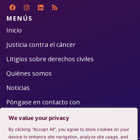
MENÚS
Inicio
Justicia contra el cáncer
Litigios sobre derechos civiles
Quiénes somos
Noticias
Póngase en contacto con
Civil Rights Resources
We value your privacy
By clicking "Accept All", you agree to store cookies on your
Cancer Justice Resources
device to enhance site navigation, analyze site usage, and