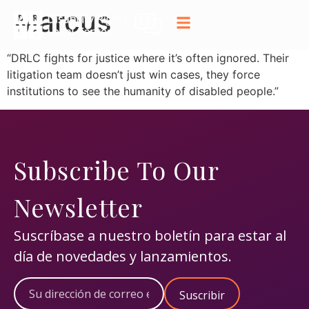
Marcus
“DRLC fights for justice where it’s often ignored. Their
litigation team doesn’t just win cases, they force
institutions to see the humanity of disabled people.”
Subscribe To Our
Newsletter
Suscríbase a nuestro boletín para estar al
día de novedades y lanzamientos.
Correo
electrónico
(Obligatorio)